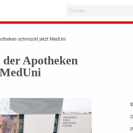
potheken schmückt jetzt MedUni
n der Apotheken
t MedUni
D
D
P