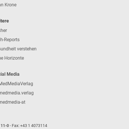
n Krone
tere
her
h-Reports
undheit verstehen
e Horizonte
ial Media
MedMediaVerlag
medmedia.verlag
medmedia-at
111-0
- Fax: +43 1 4073114