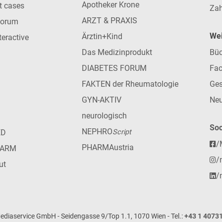
Apotheker Krone
nt cases
Zah
ARZT & PRAXIS
forum
Wei
Ärztin+Kind
teractive
Das Medizinprodukt
Büc
DIABETES FORUM
Fac
FAKTEN der Rheumatologie
Ges
GYN-AKTIV
Neu
neurologisch
Soc
NEPHRO
ED
Script
/
PHARMAustria
HARM
/
ut
/
iaservice GmbH - Seidengasse 9/Top 1.1, 1070 Wien - Tel.:
+43 1 4073