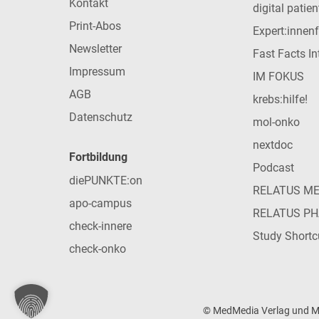
Kontakt
digital patie
Print-Abos
Expert:innen
Newsletter
Fast Facts In
Impressum
IM FOKUS
AGB
krebs:hilfe!
Datenschutz
mol-onko
nextdoc
Fortbildung
Podcast
diePUNKTE:on
RELATUS M
apo-campus
RELATUS P
check-innere
Study Shortc
check-onko
© MedMedia Verlag und Med