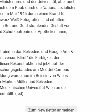
 Ministeriums und der Universität, aber auch
Nach dem Raub durch die Nationalsozialisten
lder im Mai 1945 durch einen Brand für
warz-Weiß-Fotografien sind erhalten.
r in Rot und Gold strahlenden Gestalt von
nd Schutzpatronin der Apotheker:innen,
nstruierten das Belvedere und Google Arts &
t versus Klimt“ die Farbigkeit der
ieser Rekonstruktion ist jetzt auf der
orschungsgebäudes am MedUni Campus
bildung wurde nun im Beisein von Wiens
r Markus Müller und Belvedere-
r Medizinischen Universität Wien an der
thüllt. (red)
Zum Newsletter anmelden