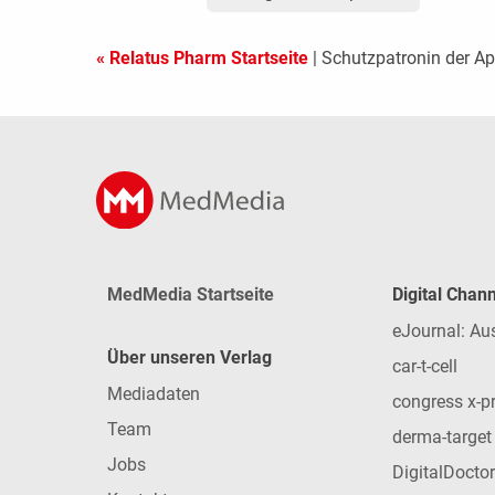
« Relatus Pharm Startseite
| Schutzpatronin der A
MedMedia Startseite
Digital Chan
eJournal: Au
Über unseren Verlag
car-t-cell
Mediadaten
congress x-p
Team
derma-target
Jobs
DigitalDoctor