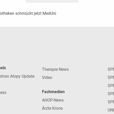
potheken schmückt jetzt MedUni
nels
Therapie News
SP
strian Atopy Update
Video
SP
SP
Fachmedien
ress
SPE
AHOP-News
SP
Ärzte Krone
UN