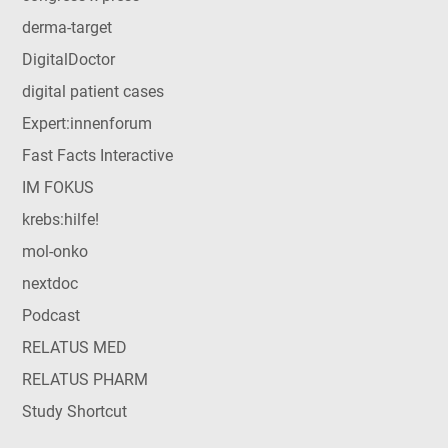
derma-target
DigitalDoctor
digital patient cases
Expert:innenforum
Fast Facts Interactive
IM FOKUS
krebs:hilfe!
mol-onko
nextdoc
Podcast
RELATUS MED
RELATUS PHARM
Study Shortcut