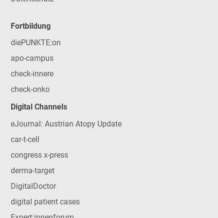
Fortbildung
diePUNKTE:on
apo-campus
check-innere
check-onko
Digital Channels
eJournal: Austrian Atopy Update
car-t-cell
congress x-press
derma-target
DigitalDoctor
digital patient cases
Expert:innenforum