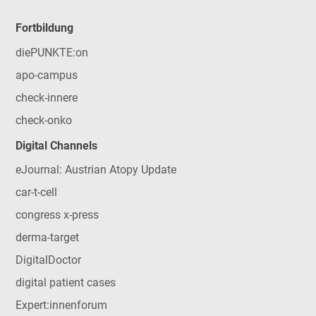
Fortbildung
diePUNKTE:on
apo-campus
check-innere
check-onko
Digital Channels
eJournal: Austrian Atopy Update
car-t-cell
congress x-press
derma-target
DigitalDoctor
digital patient cases
Expert:innenforum