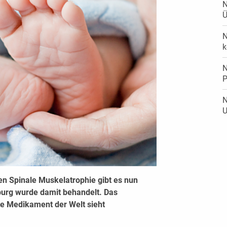
N
Ü
N
k
N
P
N
U
gen Spinale Muskelatrophie gibt es nun
zburg wurde damit behandelt. Das
te Medikament der Welt sieht