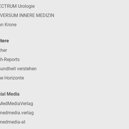
ECTRUM Urologie
IVERSUM INNERE MEDIZIN
n Krone
tere
her
h-Reports
undheit verstehen
e Horizonte
ial Media
MedMediaVerlag
medmedia.verlag
medmedia-at