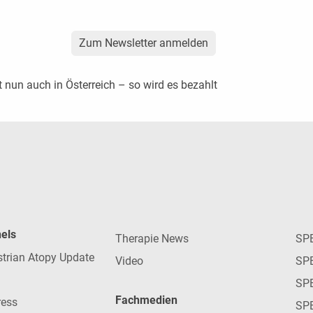
Zum Newsletter anmelden
nun auch in Österreich – so wird es bezahlt
nels
Therapie News
SP
strian Atopy Update
Video
SP
SP
Fachmedien
ress
SPE