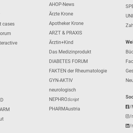
AHOP-News
SP
Ärzte Krone
UN
Apotheker Krone
nt cases
Zah
ARZT & PRAXIS
forum
Wei
Ärztin+Kind
teractive
Das Medizinprodukt
Büc
DIABETES FORUM
Fac
FAKTEN der Rheumatologie
Ges
GYN-AKTIV
Neu
neurologisch
Soc
NEPHRO
ED
Script
/
PHARMAustria
HARM
/
ut
/