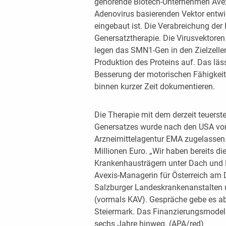
gehörende Biotech-Unternehmen Avex
Adenovirus basierenden Vektor entwi
eingebaut ist. Die Verabreichung der 
Genersatztherapie. Die Virusvektoren
legen das SMN1-Gen in den Zielzellen
Produktion des Proteins auf. Das läss
Besserung der motorischen Fähigkeit
binnen kurzer Zeit dokumentieren.
Die Therapie mit dem derzeit teuerste
Genersatzes wurde nach den USA vor
Arzneimittelagentur EMA zugelassen.
Millionen Euro. „Wir haben bereits 
Krankenhausträgern unter Dach und F
Avexis-Managerin für Österreich am D
Salzburger Landeskrankenanstalten 
(vormals KAV). Gespräche gebe es abe
Steiermark. Das Finanzierungsmodell
sechs Jahre hinweg. (APA/red)