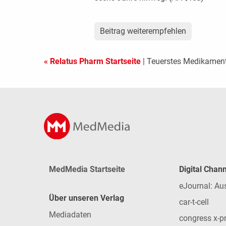
Beitrag weiterempfehlen
« Relatus Pharm Startseite
| Teuerstes Medikament 
MedMedia Startseite
Digital Chan
eJournal: Au
Über unseren Verlag
car-t-cell
Mediadaten
congress x-p