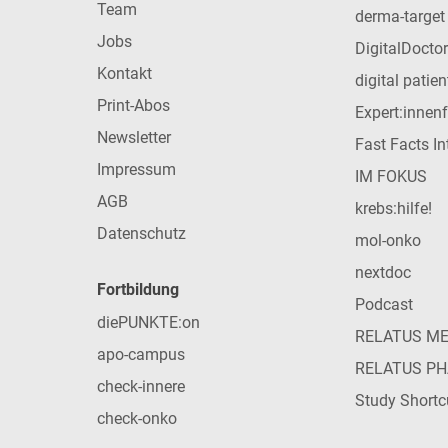
Team
derma-target
Jobs
DigitalDoctor
Kontakt
digital patie
Print-Abos
Expert:innen
Newsletter
Fast Facts In
Impressum
IM FOKUS
AGB
krebs:hilfe!
Datenschutz
mol-onko
nextdoc
Fortbildung
Podcast
diePUNKTE:on
RELATUS M
apo-campus
RELATUS P
check-innere
Study Shortc
check-onko