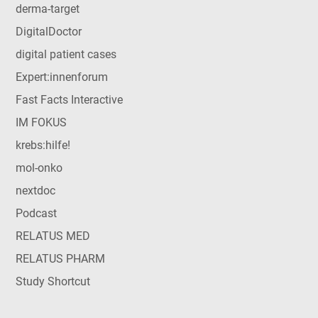
derma-target
DigitalDoctor
digital patient cases
Expert:innenforum
Fast Facts Interactive
IM FOKUS
krebs:hilfe!
mol-onko
nextdoc
Podcast
RELATUS MED
RELATUS PHARM
Study Shortcut