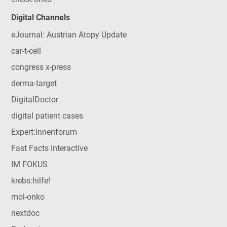
Digital Channels
eJournal: Austrian Atopy Update
car-t-cell
congress x-press
derma-target
DigitalDoctor
digital patient cases
Expert:innenforum
Fast Facts Interactive
IM FOKUS
krebs:hilfe!
mol-onko
nextdoc