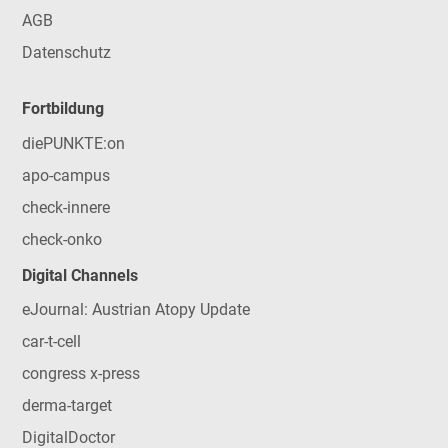
AGB
Datenschutz
Fortbildung
diePUNKTE:on
apo-campus
check-innere
check-onko
Digital Channels
eJournal: Austrian Atopy Update
car-t-cell
congress x-press
derma-target
DigitalDoctor