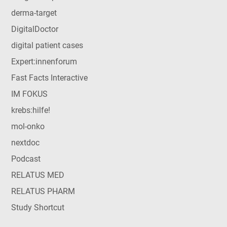
derma-target
DigitalDoctor
digital patient cases
Expert:innenforum
Fast Facts Interactive
IM FOKUS
krebs:hilfe!
mol-onko
nextdoc
Podcast
RELATUS MED
RELATUS PHARM
Study Shortcut