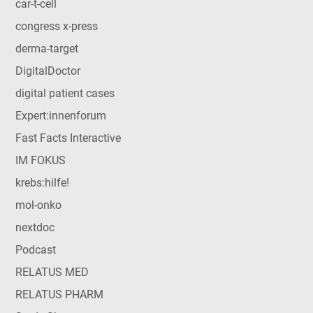
car-t-cell
congress x-press
derma-target
DigitalDoctor
digital patient cases
Expert:innenforum
Fast Facts Interactive
IM FOKUS
krebs:hilfe!
mol-onko
nextdoc
Podcast
RELATUS MED
RELATUS PHARM