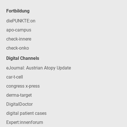
Fortbildung
diePUNKTE:on
apo-campus
check-innere
check-onko
Digital Channels
eJournal: Austrian Atopy Update
car-t-cell
congress x-press
derma-target
DigitalDoctor
digital patient cases
Expert:innenforum