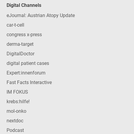
Digital Channels
eJournal: Austrian Atopy Update
car-t-cell
congress x-press
derma-target
DigitalDoctor
digital patient cases
Expert:innenforum
Fast Facts Interactive
IM FOKUS
krebs:hilfe!
mol-onko
nextdoc
Podcast