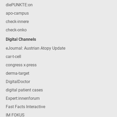
diePUNKTE:on
apo-campus
check-innere
check-onko
Digital Channels
eJournal: Austrian Atopy Update
car-t-cell
congress x-press
derma-target
DigitalDoctor
digital patient cases
Expert:innenforum
Fast Facts Interactive
IM FOKUS