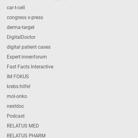
car-t-cell
congress x-press
derma-target
DigitalDoctor
digital patient cases
Expert:innenforum
Fast Facts Interactive
IM FOKUS
krebs:hilfe!
mol-onko
nextdoc
Podcast
RELATUS MED
RELATUS PHARM