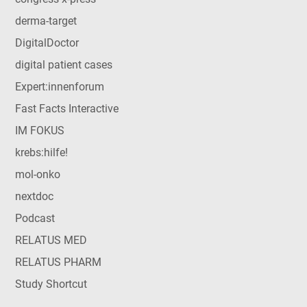
derma-target
DigitalDoctor
digital patient cases
Expert:innenforum
Fast Facts Interactive
IM FOKUS
krebs:hilfe!
mol-onko
nextdoc
Podcast
RELATUS MED
RELATUS PHARM
Study Shortcut