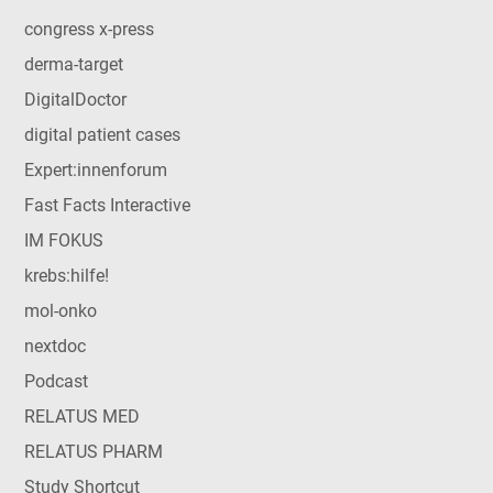
congress x-press
derma-target
DigitalDoctor
digital patient cases
Expert:innenforum
Fast Facts Interactive
IM FOKUS
krebs:hilfe!
mol-onko
nextdoc
Podcast
RELATUS MED
RELATUS PHARM
Study Shortcut