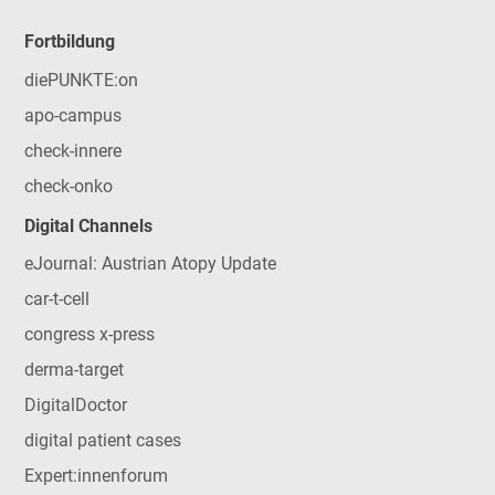
Fortbildung
diePUNKTE:on
apo-campus
check-innere
check-onko
Digital Channels
eJournal: Austrian Atopy Update
car-t-cell
congress x-press
derma-target
DigitalDoctor
digital patient cases
Expert:innenforum