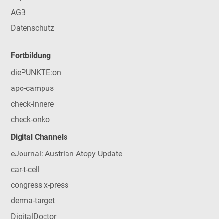
AGB
Datenschutz
Fortbildung
diePUNKTE:on
apo-campus
check-innere
check-onko
Digital Channels
eJournal: Austrian Atopy Update
car-t-cell
congress x-press
derma-target
DigitalDoctor