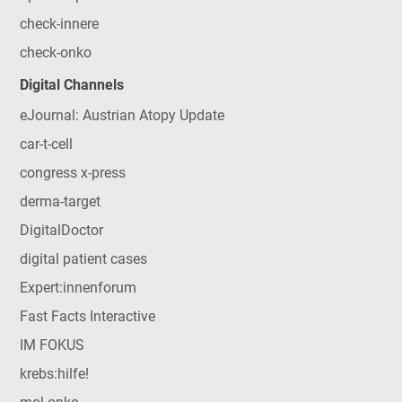
check-innere
check-onko
Digital Channels
eJournal: Austrian Atopy Update
car-t-cell
congress x-press
derma-target
DigitalDoctor
digital patient cases
Expert:innenforum
Fast Facts Interactive
IM FOKUS
krebs:hilfe!