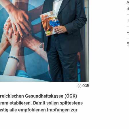
A
S
I
E
Ö
(c) ÖGB
rreichischen Gesundheitskasse (ÖGK)
mm etablieren. Damit sollen spätestens
nstig alle empfohlenen Impfungen zur