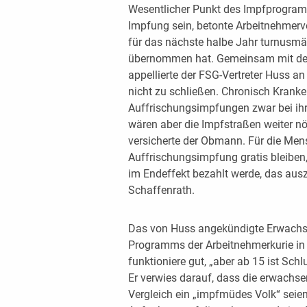
Wesentlicher Punkt des Impfprogram
Impfung sein, betonte Arbeitnehmerv
für das nächste halbe Jahr turnusm
übernommen hat. Gemeinsam mit dem
appellierte der FSG-Vertreter Huss an 
nicht zu schließen. Chronisch Krank
Auffrischungsimpfungen zwar bei ih
wären aber die Impfstraßen weiter nö
versicherte der Obmann. Für die Me
Auffrischungsimpfung gratis bleiben
im Endeffekt bezahlt werde, das aus
Schaffenrath.
Das von Huss angekündigte Erwachs
Programms der Arbeitnehmerkurie i
funktioniere gut, „aber ab 15 ist Sc
Er verwies darauf, dass die erwachse
Vergleich ein „impfmüdes Volk“ seien