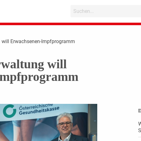
g will Erwachsenen-Impfprogramm
waltung will
Impfprogramm
D
W
S