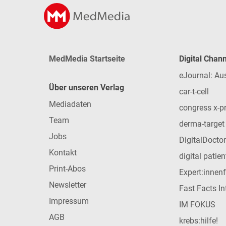
MedMedia Startseite
Digital Chan
eJournal: Au
Über unseren Verlag
car-t-cell
Mediadaten
congress x-p
Team
derma-target
Jobs
DigitalDoctor
Kontakt
digital patie
Print-Abos
Expert:innen
Newsletter
Fast Facts In
Impressum
IM FOKUS
AGB
krebs:hilfe!