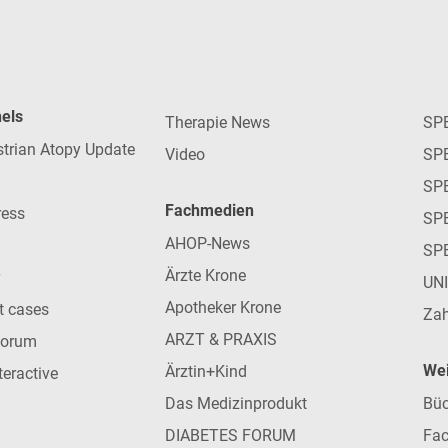
nels
Therapie News
SP
strian Atopy Update
Video
SP
SP
Fachmedien
ress
SPE
AHOP-News
SP
Ärzte Krone
UN
Apotheker Krone
nt cases
Zah
ARZT & PRAXIS
forum
Wei
Ärztin+Kind
teractive
Das Medizinprodukt
Büc
DIABETES FORUM
Fac