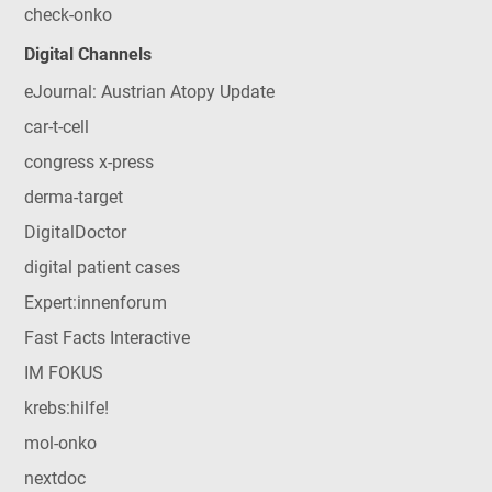
check-onko
Digital Channels
eJournal: Austrian Atopy Update
car-t-cell
congress x-press
derma-target
DigitalDoctor
digital patient cases
Expert:innenforum
Fast Facts Interactive
IM FOKUS
krebs:hilfe!
mol-onko
nextdoc