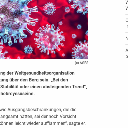
W
W
C
i
N
A
b
(c) AGES
ng der Weltgesundheitsorganisation
ng über den Berg sein. „Bei den
tabilität oder einen absteigenden Trend“,
hebreyesuseine.
ie Ausgangsbeschränkungen, die die
rlangsamt hätten, sei dennoch Vorsicht
önnen leicht wieder aufflammen“, sagte er.