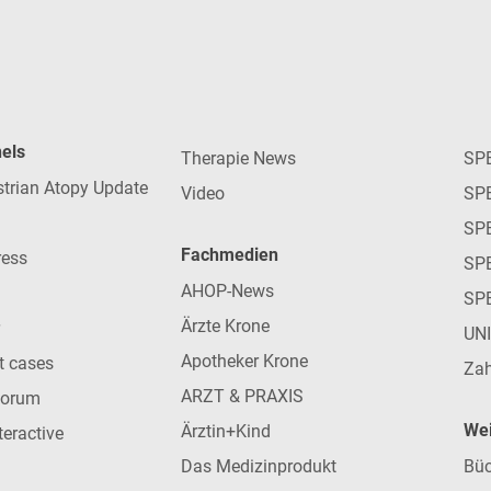
nels
Therapie News
SP
strian Atopy Update
Video
SP
SP
Fachmedien
ress
SPE
AHOP-News
SP
Ärzte Krone
UN
Apotheker Krone
nt cases
Zah
ARZT & PRAXIS
forum
Wei
Ärztin+Kind
teractive
Das Medizinprodukt
Büc