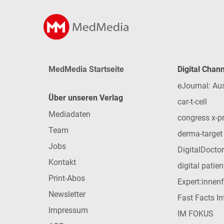
MedMedia Startseite
Digital Chan
eJournal: Au
Über unseren Verlag
car-t-cell
Mediadaten
congress x-p
Team
derma-target
Jobs
DigitalDoctor
Kontakt
digital patie
Print-Abos
Expert:innen
Newsletter
Fast Facts In
Impressum
IM FOKUS