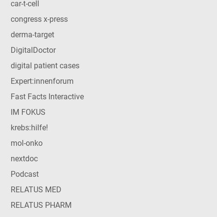
car-t-cell
congress x-press
derma-target
DigitalDoctor
digital patient cases
Expert:innenforum
Fast Facts Interactive
IM FOKUS
krebs:hilfe!
mol-onko
nextdoc
Podcast
RELATUS MED
RELATUS PHARM