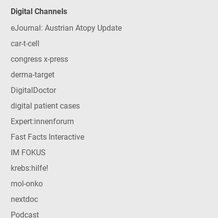
Digital Channels
eJournal: Austrian Atopy Update
car-t-cell
congress x-press
derma-target
DigitalDoctor
digital patient cases
Expert:innenforum
Fast Facts Interactive
IM FOKUS
krebs:hilfe!
mol-onko
nextdoc
Podcast