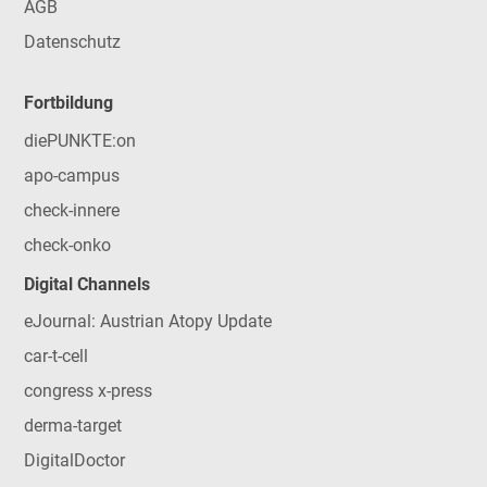
AGB
Datenschutz
Fortbildung
diePUNKTE:on
apo-campus
check-innere
check-onko
Digital Channels
eJournal: Austrian Atopy Update
car-t-cell
congress x-press
derma-target
DigitalDoctor