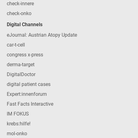
check-innere
check-onko
Digital Channels
eJournal: Austrian Atopy Update
car-t-cell
congress x-press
derma-target
DigitalDoctor
digital patient cases
Expert:innenforum
Fast Facts Interactive
IM FOKUS
krebs:hilfe!
mol-onko