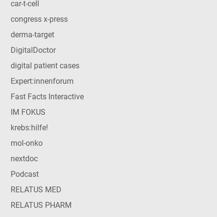
car-t-cell
congress x-press
derma-target
DigitalDoctor
digital patient cases
Expert:innenforum
Fast Facts Interactive
IM FOKUS
krebs:hilfe!
mol-onko
nextdoc
Podcast
RELATUS MED
RELATUS PHARM