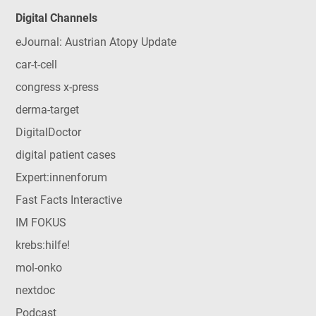
Digital Channels
eJournal: Austrian Atopy Update
car-t-cell
congress x-press
derma-target
DigitalDoctor
digital patient cases
Expert:innenforum
Fast Facts Interactive
IM FOKUS
krebs:hilfe!
mol-onko
nextdoc
Podcast