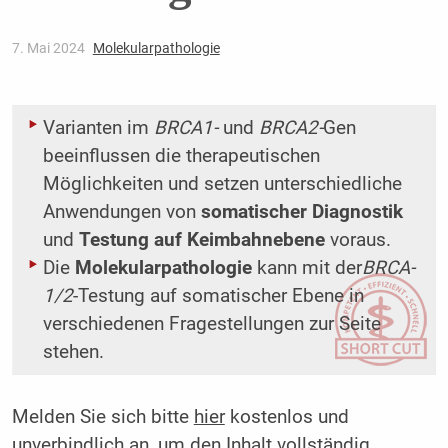
7. Mai 2024
Molekularpathologie
Varianten im
BRCA1-
und
BRCA2-
Gen
beeinflussen die therapeutischen
Möglichkeiten und setzen unterschiedliche
Anwendungen von
somatischer Diagnostik
und
Testung auf Keimbahnebene
voraus.
Die
Molekularpathologie
kann mit der
BRCA-
1/2
-Testung auf somatischer Ebene in
verschiedenen Fragestellungen zur Seite
stehen.
Melden Sie sich bitte
hier
kostenlos und
unverbindlich an, um den Inhalt vollständig