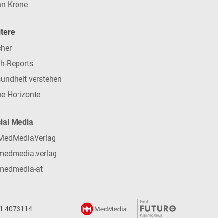
n Krone
tere
her
h-Reports
undheit verstehen
e Horizonte
ial Media
MedMediaVerlag
medmedia.verlag
medmedia-at
 1 4073114