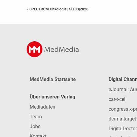
« SPECTRUM Onkologie
|
SO 03|2026
MedMedia Startseite
Digital Chan
eJournal: Au
Über unseren Verlag
car-t-cell
Mediadaten
congress x-p
Team
derma-target
Jobs
DigitalDoctor
Kontakt