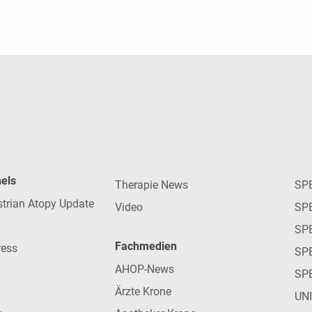
nels
Therapie News
SP
strian Atopy Update
Video
SP
SP
Fachmedien
ress
SPE
AHOP-News
SP
Ärzte Krone
UN