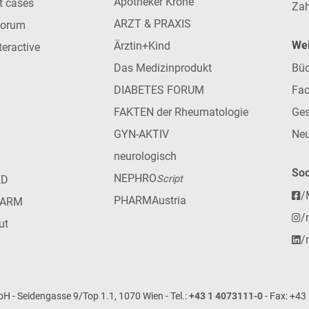
Apotheker Krone
nt cases
Zah
ARZT & PRAXIS
forum
Wei
Ärztin+Kind
teractive
Das Medizinprodukt
Büc
DIABETES FORUM
Fac
FAKTEN der Rheumatologie
Ges
GYN-AKTIV
Neu
neurologisch
Soc
NEPHRO
ED
Script
/
PHARMAustria
HARM
/
ut
/
- Seidengasse 9/Top 1.1, 1070 Wien - Tel.:
+43 1 4073111-0
- Fax: +43