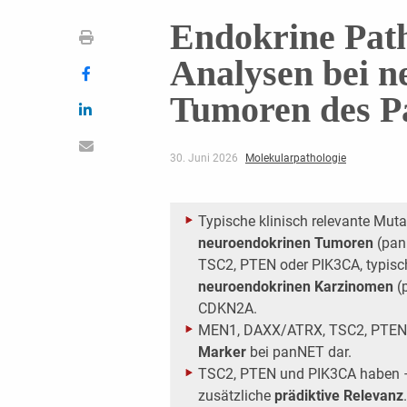
Endokrine Path
Analysen bei 
Tumoren des P
30. Juni 2026
Molekularpathologie
Typische klinisch relevante Mut
neuroendokrinen Tumoren
(pan
TSC2, PTEN oder PIK3CA, typisc
neuroendokrinen Karzinomen
(
CDKN2A.
MEN1, DAXX/ATRX, TSC2, PTEN u
Marker
bei panNET dar.
TSC2, PTEN und PIK3CA haben 
zusätzliche
prädiktive Relevanz
.