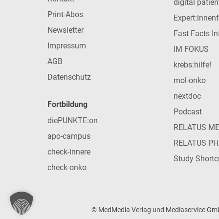
digital patie
Print-Abos
Expert:innen
Newsletter
Fast Facts In
Impressum
IM FOKUS
AGB
krebs:hilfe!
Datenschutz
mol-onko
nextdoc
Fortbildung
Podcast
diePUNKTE:on
RELATUS M
apo-campus
RELATUS P
check-innere
Study Shortc
check-onko
© MedMedia Verlag und Mediaservice GmbH 