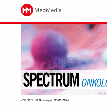
« SPECTRUM Onkologie
|
SO 03|2026