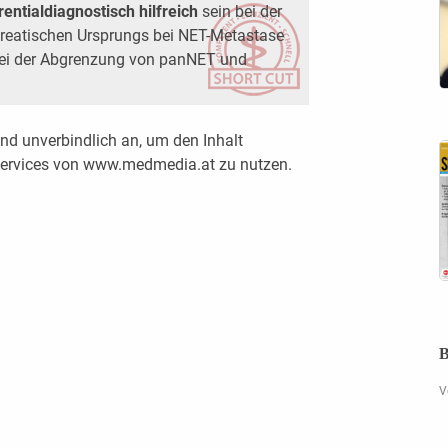
ntialdiagnostisch hilfreich
sein bei der
reatischen Ursprungs bei NET-Metastase
ei der Abgrenzung von panNET und
nd unverbindlich an, um den Inhalt
 Services von www.medmedia.at zu nutzen.
B
V