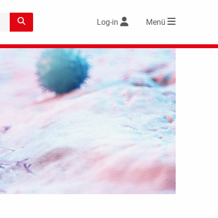
Log-in
Menü