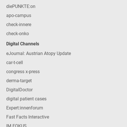
diePUNKTE:on
apo-campus
check-innere
check-onko
Digital Channels
eJournal: Austrian Atopy Update
car-t-cell
congress x-press
derma-target
DigitalDoctor
digital patient cases
Expert:innenforum
Fast Facts Interactive
IM FOKUS