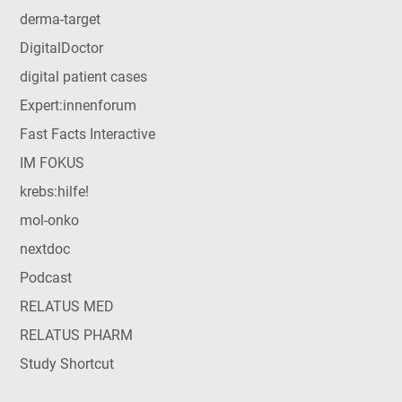
derma-target
DigitalDoctor
digital patient cases
Expert:innenforum
Fast Facts Interactive
IM FOKUS
krebs:hilfe!
mol-onko
nextdoc
Podcast
RELATUS MED
RELATUS PHARM
Study Shortcut