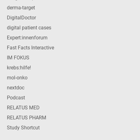
derma-target
DigitalDoctor
digital patient cases
Expert:innenforum
Fast Facts Interactive
IM FOKUS
krebs:hilfe!
mol-onko
nextdoc
Podcast
RELATUS MED
RELATUS PHARM
Study Shortcut