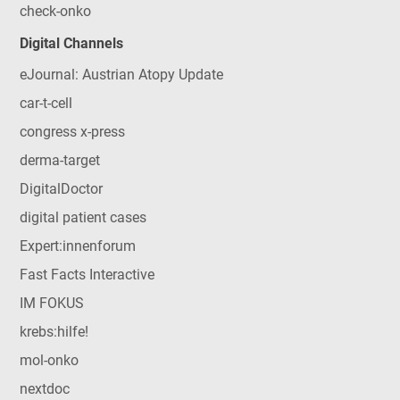
check-onko
Digital Channels
eJournal: Austrian Atopy Update
car-t-cell
congress x-press
derma-target
DigitalDoctor
digital patient cases
Expert:innenforum
Fast Facts Interactive
IM FOKUS
krebs:hilfe!
mol-onko
nextdoc