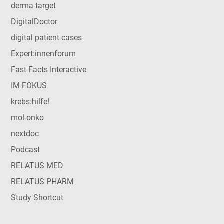
derma-target
DigitalDoctor
digital patient cases
Expert:innenforum
Fast Facts Interactive
IM FOKUS
krebs:hilfe!
mol-onko
nextdoc
Podcast
RELATUS MED
RELATUS PHARM
Study Shortcut