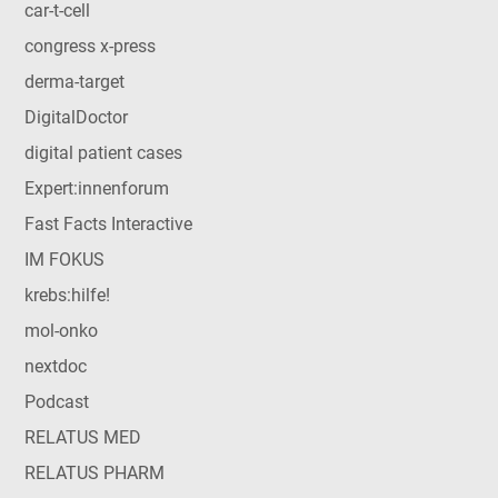
car-t-cell
congress x-press
derma-target
DigitalDoctor
digital patient cases
Expert:innenforum
Fast Facts Interactive
IM FOKUS
krebs:hilfe!
mol-onko
nextdoc
Podcast
RELATUS MED
RELATUS PHARM