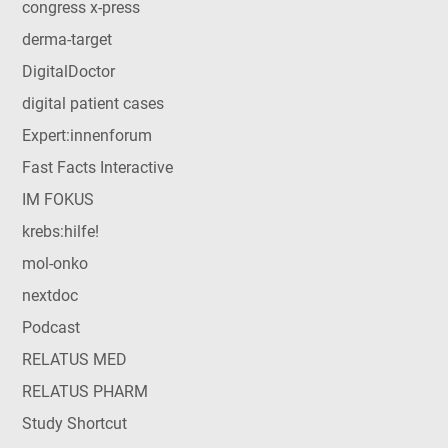
congress x-press
derma-target
DigitalDoctor
digital patient cases
Expert:innenforum
Fast Facts Interactive
IM FOKUS
krebs:hilfe!
mol-onko
nextdoc
Podcast
RELATUS MED
RELATUS PHARM
Study Shortcut