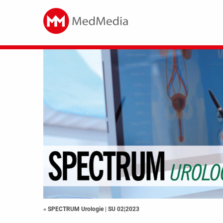
« SPECTRUM Urologie
|
SU 02|2023