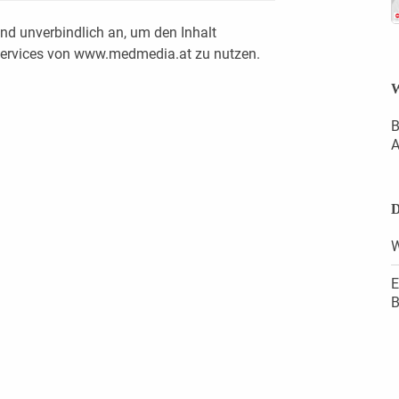
nd unverbindlich an, um den Inhalt
 Services von www.medmedia.at zu nutzen.
W
B
A
D
W
E
B