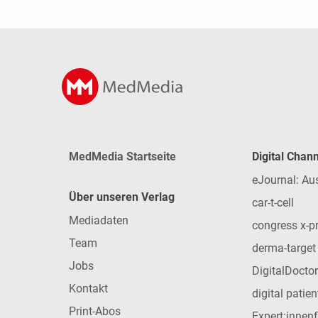
MedMedia Startseite
Digital Chan
eJournal: Au
Über unseren Verlag
car-t-cell
Mediadaten
congress x-p
Team
derma-target
Jobs
DigitalDoctor
Kontakt
digital patie
Print-Abos
Expert:innen