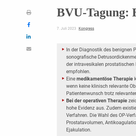
BVU-Tagung: 
7. Juli 2023
Kongress
In der Diagnostik des benignen 
sonografische Detrusordickenm
der intravesikalen prostatischen
empfohlen.
Eine
medikamentöse Therapie
k
wenn keine klinisch relevante Obs
Patientenwunsch trotz relevanter
Bei der operativen Therapie
zei
hohe Evidenz aus. Zudem existier
Verfahren. Die Wahl des OP-Verf
Prostatavolumen, Antikoagulati
Ejakulation.