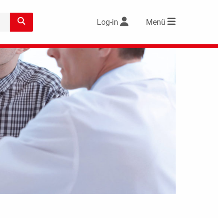
Log-in
Menü