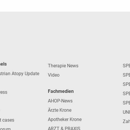
nels
Therapie News
SP
strian Atopy Update
Video
SP
SP
Fachmedien
ress
SPE
AHOP-News
SP
Ärzte Krone
UN
Apotheker Krone
nt cases
Zah
ARZT & PRAXIS
forum