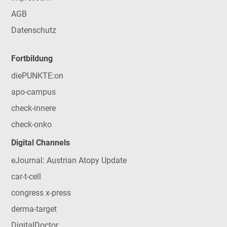
AGB
Datenschutz
Fortbildung
diePUNKTE:on
apo-campus
check-innere
check-onko
Digital Channels
eJournal: Austrian Atopy Update
car-t-cell
congress x-press
derma-target
DigitalDoctor