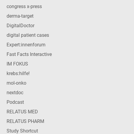
congress x-press
derma-target
DigitalDoctor
digital patient cases
Expert:innenforum
Fast Facts Interactive
IM FOKUS
krebs:hilfe!
mol-onko
nextdoc
Podcast
RELATUS MED
RELATUS PHARM
Study Shortcut