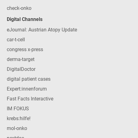
check-onko
Digital Channels
eJournal: Austrian Atopy Update
car-t-cell
congress x-press
derma-target
DigitalDoctor
digital patient cases
Expert:innenforum
Fast Facts Interactive
IM FOKUS
krebs:hilfe!
mol-onko