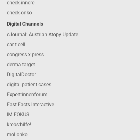
check-innere
check-onko
Digital Channels
eJournal: Austrian Atopy Update
car-t-cell
congress x-press
derma-target
DigitalDoctor
digital patient cases
Expert:innenforum
Fast Facts Interactive
IM FOKUS
krebs:hilfe!
mol-onko