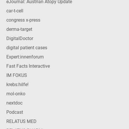
eJournal: Austrian Atopy Update
car-t-cell
congress x-press
derma-target
DigitalDoctor
digital patient cases
Expert:innenforum
Fast Facts Interactive
IM FOKUS
krebs:hilfe!
mol-onko
nextdoc
Podcast
RELATUS MED