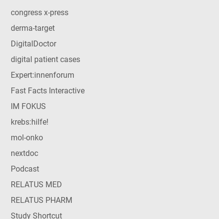
congress x-press
derma-target
DigitalDoctor
digital patient cases
Expert:innenforum
Fast Facts Interactive
IM FOKUS
krebs:hilfe!
mol-onko
nextdoc
Podcast
RELATUS MED
RELATUS PHARM
Study Shortcut