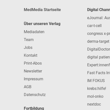
MedMedia Startseite
Digital Chan
eJournal: Au
Über unseren Verlag
car-t-cell
Mediadaten
congress x-p
Team
derma-target
Jobs
DigitalDoctor
Kontakt
digital patie
Print-Abos
Expert:innen
Newsletter
Fast Facts In
Impressum
IM FOKUS
AGB
krebs:hilfe!
Datenschutz
mol-onko
nextdoc
Fortbildung