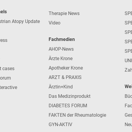
nels
Therapie News
SP
strian Atopy Update
Video
SP
SP
Fachmedien
ress
SPE
AHOP-News
SP
Ärzte Krone
UN
Apotheker Krone
nt cases
Zah
ARZT & PRAXIS
forum
Wei
Ärztin+Kind
teractive
Das Medizinprodukt
Büc
DIABETES FORUM
Fac
FAKTEN der Rheumatologie
Ges
GYN-AKTIV
Neu