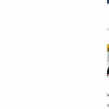
F
W
V