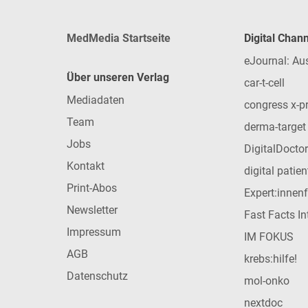
MedMedia Startseite
Digital Chan
eJournal: Au
Über unseren Verlag
car-t-cell
Mediadaten
congress x-p
Team
derma-target
Jobs
DigitalDoctor
Kontakt
digital patie
Print-Abos
Expert:innen
Newsletter
Fast Facts In
Impressum
IM FOKUS
AGB
krebs:hilfe!
Datenschutz
mol-onko
nextdoc