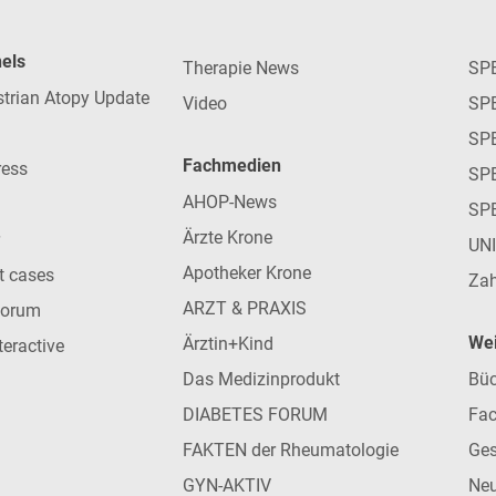
nels
Therapie News
SP
strian Atopy Update
Video
SP
SP
Fachmedien
ress
SPE
AHOP-News
SP
Ärzte Krone
UN
Apotheker Krone
nt cases
Zah
ARZT & PRAXIS
forum
Wei
Ärztin+Kind
teractive
Das Medizinprodukt
Büc
DIABETES FORUM
Fac
FAKTEN der Rheumatologie
Ges
GYN-AKTIV
Neu