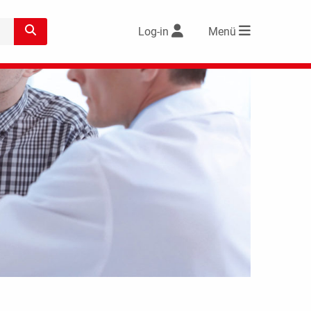
Log-in
Menü