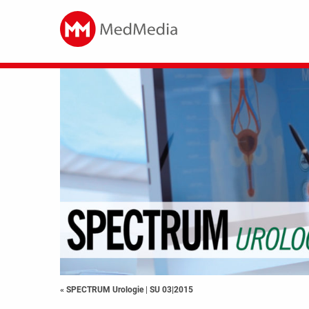
« SPECTRUM Urologie
|
SU 03|2015