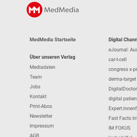
MedMedia Startseite
Digital Chan
eJournal: Au
Über unseren Verlag
car-t-cell
Mediadaten
congress x-p
Team
derma-target
Jobs
DigitalDoctor
Kontakt
digital patie
Print-Abos
Expert:innen
Newsletter
Fast Facts In
Impressum
IM FOKUS
AGB