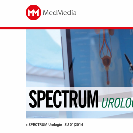
« SPECTRUM Urologie
|
SU 01|2014