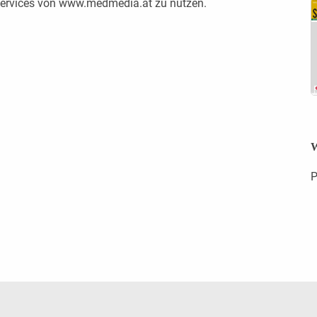
 Services von www.medmedia.at zu nutzen.
W
P