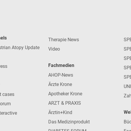
nels
Therapie News
SP
strian Atopy Update
Video
SP
SP
Fachmedien
ress
SPE
AHOP-News
SP
Ärzte Krone
UN
Apotheker Krone
nt cases
Zah
ARZT & PRAXIS
forum
Wei
Ärztin+Kind
teractive
Das Medizinprodukt
Büc