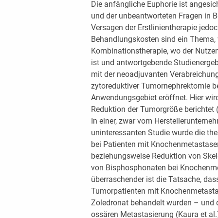
Die anfängliche Euphorie ist angesi
und der unbeantworteten Fragen in 
Versagen der Erstlinientherapie jed
Behandlungskosten sind ein Thema, v
Kombinationstherapie, wo der Nutzen 
ist und antwortgebende Studienergeb
mit der neoadjuvanten Verabreichung
zytoreduktiver Tumornephrektomie be
Anwendungsgebiet eröffnet. Hier wird 
Reduktion der Tumorgröße berichtet (Fin
In einer, zwar vom Herstellerunterne
uninteressanten Studie wurde die t
bei Patienten mit Knochenmetastasen
beziehungsweise Reduktion von Skel
von Bisphosphonaten bei Knochenmet
überraschender ist die Tatsache, da
Tumorpatienten mit Knochenmetastas
Zoledronat behandelt wurden – und 
ossären Metastasierung (Kaura et al.