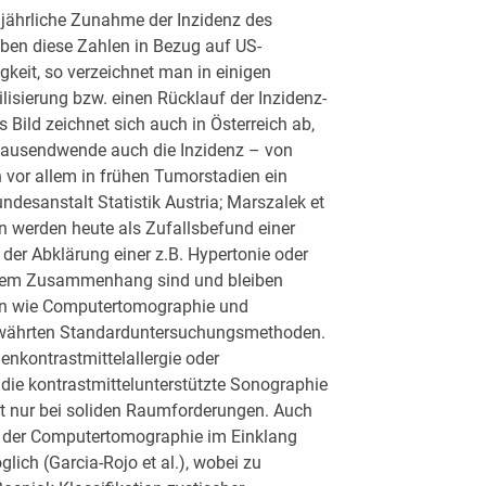
 jährliche Zunahme der Inzidenz des
ben diese Zahlen in Bezug auf US-
gkeit, so verzeichnet man in einigen
isierung bzw. einen Rücklauf der Inzidenz-
s Bild zeichnet sich auch in Österreich ab,
hrtausendwende auch die Inzidenz – von
h vor allem in frühen Tumorstadien ein
undesanstalt Statistik Austria; Marszalek et
en werden heute als Zufallsbefund einer
er Abklärung einer z.B. Hypertonie oder
esem Zusammenhang sind und bleiben
en wie Computertomographie und
währten Standarduntersuchungsmethoden.
enkontrastmittelallergie oder
 die kontrastmittelunterstützte Sonographie
cht nur bei soliden Raumforderungen. Auch
t der Computertomographie im Einklang
lich (Garcia-Rojo et al.), wobei zu