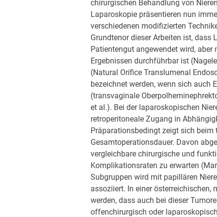
chirurgischen Behandlung von Niere
Laparoskopie präsentieren nun immer
verschiedenen modifizierten Technike
Grundtenor dieser Arbeiten ist, dass
Patientengut angewendet wird, aber 
Ergebnissen durchführbar ist (Nagele e
(Natural Orifice Translumenal Endos
bezeichnet werden, wenn sich auch E
(transvaginale Oberpolheminephrekt
et al.). Bei der laparoskopischen Nier
retroperitoneale Zugang in Abhängigk
Präparationsbedingt zeigt sich beim 
Gesamtoperationsdauer. Davon abge
vergleichbare chirurgische und funkt
Komplikationsraten zu erwarten (Mars
Subgruppen wird mit papillären Niere
assoziiert. In einer österreichischen
werden, dass auch bei dieser Tumorent
offenchirurgisch oder laparoskopisch,