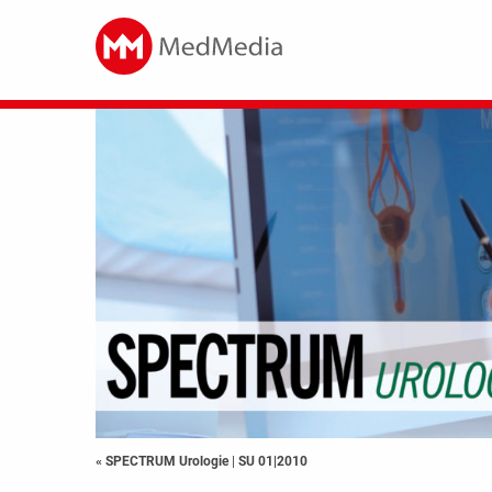
« SPECTRUM Urologie
|
SU 01|2010