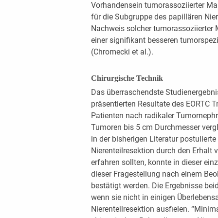
Vorhandensein tumorassoziierter Ma
für die Subgruppe des papillären Nie
Nachweis solcher tumorassoziierter
einer signifikant besseren tumorspez
(Chromecki et al.).
Chirurgische Technik
Das überraschendste Studienergebnis
präsentierten Resultate des EORTC T
Patienten nach radikaler Tumornephre
Tumoren bis 5 cm Durchmesser vergl
in der bisherigen Literatur postuliert
Nierenteilresektion durch den Erhal
erfahren sollten, konnte in dieser ei
dieser Fragestellung nach einem Beo
bestätigt werden. Die Ergebnisse bei
wenn sie nicht in einigen Überlebens
Nierenteilresektion ausfielen. “Minima