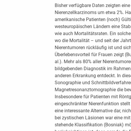
Bisher verfügbare Daten zeigten eine
Nierenzellkarzinoms um etwa 2%. Ha
amerikanische Patienten (noch) Gülti
westeuropäischen Ländern eine Stabil
wie auch Mortalitätsraten. Ein solche
wo die Mortalität – und seit der Ja
Nierentumoren rückläufig ist und sic
Überlebensvorteil für Frauen zeigt (B
al.). Mehr als 80% aller Nierentumor
bildgebenden Diagnostik im Rahmen d
anderen Erkrankung entdeckt. In di
Sonographie und Schnittbildverfahr
Magnetresonanztomographie die be
Insbesondere für Patienten mit Röntg
eingeschränkter Nierenfunktion stellt
eine interessante Alternative dar, ni
bei zystischen Läsionen war eine mi
stehende Klassifikation (Bosniak) mög