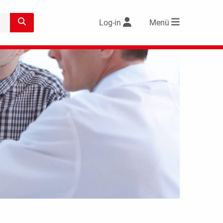
Log-in
Menü