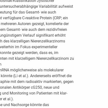
Bosniak-Klassifikation zystischer
untersucherabhängige Variabilität aufweist
edeutung für das Gesamt- wie auch
ht verfügbare C-reaktive Protein (CRP; ein
mehreren Autoren gezeigt, korrelierte der
dem Gesamt- wie auch dem rezidivfreien
ungünstigem Verlauf signifikant erhöht
ich des klarzelligen Nierenzellkarzinoms
weiterhin im Fokus experimenteller
konnte gezeigt werden, dass es, im
nten mit klarzelligem Nierenzellkarzinom zu
n
RNA möglicherweise als molekularer
önnte (Li et al.). Andererseits eröffnet die
hie mit dem radioaktiv markierten, gegen
onalen Antikörper cG250, neue und
g und Monitoring von Patienten mit klar-
 et al.).
se und Nachsorge könnte das