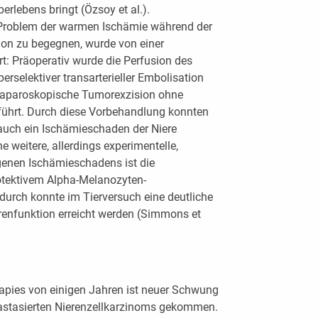
rlebens bringt (Özsoy et al.).
Problem der warmen Ischämie während der
on zu begegnen, wurde von einer
rt: Präoperativ wurde die Perfusion des
erselektiver transarterieller Embolisation
laparoskopische Tumorexzision ohne
führt. Durch diese Vorbehandlung konnten
auch ein Ischämieschaden der Niere
e weitere, allerdings experimentelle,
genen Ischämieschadens ist die
rotektivem Alpha-Melanozyten-
urch konnte im Tierversuch eine deutliche
renfunktion erreicht werden (Simmons et
rapies von einigen Jahren ist neuer Schwung
tastasierten Nierenzellkarzinoms gekommen.