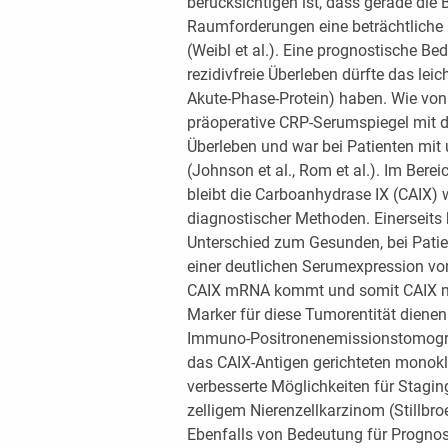
berücksichtigen ist, dass gerade die 
Raumforderungen eine beträchtliche 
(Weibl et al.). Eine prognostische B
rezidivfreie Überleben dürfte das leic
Akute-Phase-Protein) haben. Wie von 
präoperative CRP-Serumspiegel mit 
Überleben und war bei Patienten mit 
(Johnson et al., Rom et al.). Im Bere
bleibt die Carboanhydrase IX (CAIX) 
diagnostischer Methoden. Einerseits 
Unterschied zum Gesunden, bei Patie
einer deutlichen Serumexpression vo
CAIX mRNA kommt und somit CAIX m
Marker für diese Tumorentität dienen k
Immuno-Positronenemissionstomograp
das CAIX-Antigen gerichteten monokl
verbesserte Möglichkeiten für Stagin
zelligem Nierenzellkarzinom (Stillbroer
Ebenfalls von Bedeutung für Progno