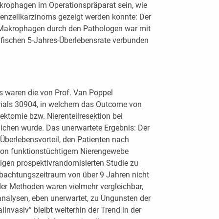
krophagen im Operationspräparat sein, wie
renzellkarzinoms gezeigt werden konnte: Der
 Makrophagen durch den Pathologen war mit
ifischen 5-Jahres-Überlebensrate verbunden
 waren die von Prof. Van Poppel
rials 30904, in welchem das Outcome von
ktomie bzw. Nierenteilresektion bei
ichen wurde. Das unerwartete Ergebnis: Der
e Überlebensvorteil, den Patienten nach
t von funktionstüchtigem Nierengewebe
nzigen prospektivrandomisierten Studie zu
bachtungszeitraum von über 9 Jahren nicht
der Methoden waren vielmehr vergleichbar,
analysen, eben unerwartet, zu Ungunsten der
linvasiv” bleibt weiterhin der Trend in der