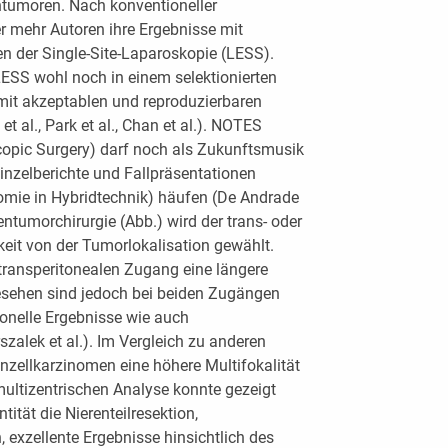
ntumoren. Nach konventioneller
 mehr Autoren ihre Ergebnisse mit
n der Single-Site-Laparoskopie (LESS).
 LESS wohl noch in einem selektionierten
mit akzeptablen und reproduzierbaren
t al., Park et al., Chan et al.). NOTES
copic Surgery) darf noch als Zukunftsmusik
inzelberichte und Fallpräsentationen
omie in Hybridtechnik) häufen (De Andrade
entumorchirurgie (Abb.) wird der trans- oder
eit von der Tumorlokalisation gewählt.
transperitonealen Zugang eine längere
sehen sind jedoch bei beiden Zugängen
ionelle Ergebnisse wie auch
zalek et al.). Im Vergleich zu anderen
nzellkarzinomen eine höhere Multifokalität
, multizentrischen Analyse konnte gezeigt
ität die Nierenteilresektion,
 exzellente Ergebnisse hinsichtlich des