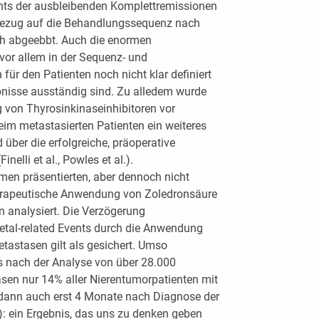
chts der ausbleibenden Komplettremissionen
Bezug auf die Behandlungssequenz nach
och abgeebbt. Auch die enormen
or allem in der Sequenz- und
für den Patienten noch nicht klar definiert
nisse ausständig sind. Zu alledem wurde
 von Thyrosinkinaseinhibitoren vor
im metastasierten Patienten ein weiteres
über die erfolgreiche, präoperative
elli et al., Powles et al.).
hmen präsentierten, aber dennoch nicht
herapeutische Anwendung von Zoledronsäure
 analysiert. Die Verzögerung
etal-related Events durch die Anwendung
astasen gilt als gesichert. Umso
ss nach der Analyse von über 28.000
en nur 14% aller Nierentumorpatienten mit
dann auch erst 4 Monate nach Diagnose der
): ein Ergebnis, das uns zu denken geben