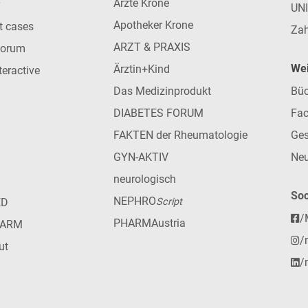
Ärzte Krone
UN
Apotheker Krone
nt cases
Zah
ARZT & PRAXIS
forum
Wei
Ärztin+Kind
teractive
Das Medizinprodukt
Büc
DIABETES FORUM
Fac
FAKTEN der Rheumatologie
Ges
GYN-AKTIV
Neu
neurologisch
Soc
NEPHRO
ED
Script
/
PHARMAustria
HARM
/
ut
/