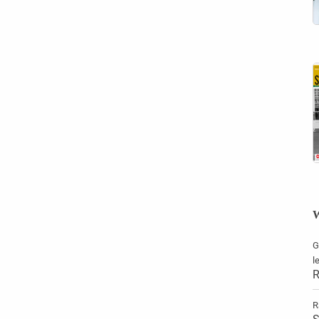
W
G
l
R
R