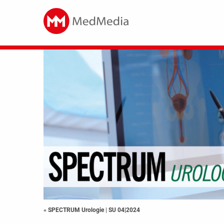
« SPECTRUM Urologie
|
SU 04|2024