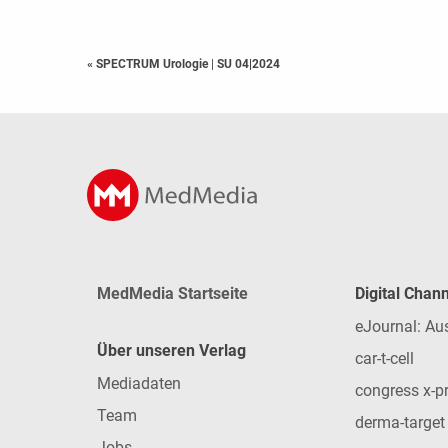
« SPECTRUM Urologie
|
SU 04|2024
MedMedia Startseite
Digital Chan
eJournal: Au
Über unseren Verlag
car-t-cell
Mediadaten
congress x-p
Team
derma-target
Jobs