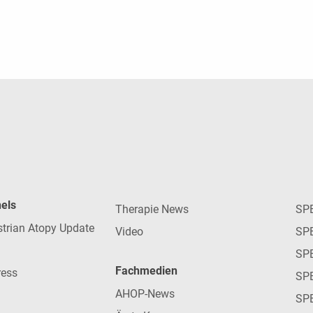
nels
Therapie News
SP
strian Atopy Update
Video
SP
SP
Fachmedien
ress
SPE
AHOP-News
SP