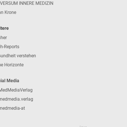
IVERSUM INNERE MEDIZIN
n Krone
tere
her
h-Reports
undheit verstehen
e Horizonte
ial Media
MedMediaVerlag
medmedia.verlag
medmedia-at