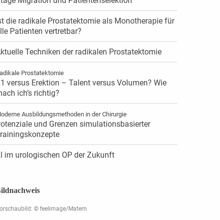
tage Migration und Patientenselektion
st die radikale Prostatektomie als Monotherapie für
lle Patienten vertretbar?
ktuelle Techniken der radikalen Prostatektomie
adikale Prostatektomie
1 versus Erektion – Talent versus Volumen? Wie
ach ich’s richtig?
oderne Ausbildungsmethoden in der Chirurgie
otenziale und Grenzen simulationsbasierter
rainingskonzepte
I im urologischen OP der Zukunft
ildnachweis
orschaubild: © feelimage/Matern