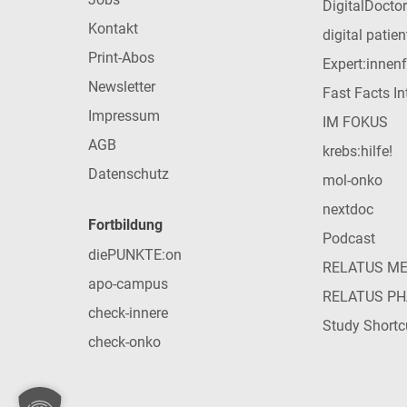
DigitalDoctor
Kontakt
digital patie
Print-Abos
Expert:innen
Newsletter
Fast Facts In
Impressum
IM FOKUS
AGB
krebs:hilfe!
Datenschutz
mol-onko
nextdoc
Fortbildung
Podcast
diePUNKTE:on
RELATUS M
apo-campus
RELATUS P
check-innere
Study Shortc
check-onko