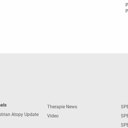
P
P
nels
Therapie News
SP
strian Atopy Update
Video
SP
SP