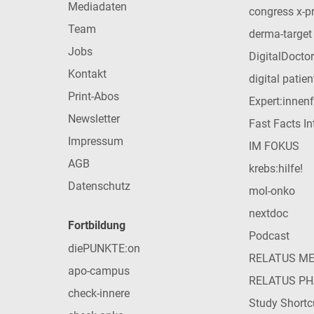
Mediadaten
congress x-p
Team
derma-target
Jobs
DigitalDoctor
Kontakt
digital patie
Print-Abos
Expert:innen
Newsletter
Fast Facts In
Impressum
IM FOKUS
AGB
krebs:hilfe!
Datenschutz
mol-onko
nextdoc
Fortbildung
Podcast
diePUNKTE:on
RELATUS M
apo-campus
RELATUS P
check-innere
Study Shortc