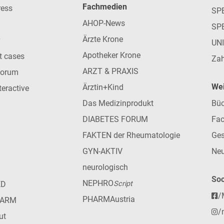
Fachmedien
ress
SPE
AHOP-News
SP
Ärzte Krone
UN
Apotheker Krone
nt cases
Zah
ARZT & PRAXIS
forum
Wei
Ärztin+Kind
teractive
Das Medizinprodukt
Büc
DIABETES FORUM
Fac
FAKTEN der Rheumatologie
Ges
GYN-AKTIV
Neu
neurologisch
Soc
NEPHRO
ED
Script
/
PHARMAustria
HARM
/
ut