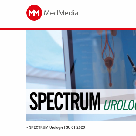
« SPECTRUM Urologie
|
SU 01|2023