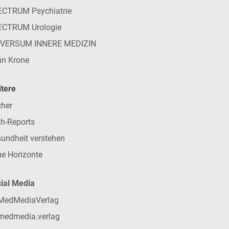
CTRUM Psychiatrie
ECTRUM Urologie
IVERSUM INNERE MEDIZIN
n Krone
tere
her
h-Reports
undheit verstehen
e Horizonte
ial Media
MedMediaVerlag
medmedia.verlag