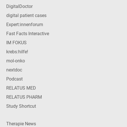
DigitalDoctor
digital patient cases
Expert:innenforum
Fast Facts Interactive
IM FOKUS
krebs:hilfe!
mol-onko
nextdoc
Podcast
RELATUS MED
RELATUS PHARM
Study Shortcut
Therapie News